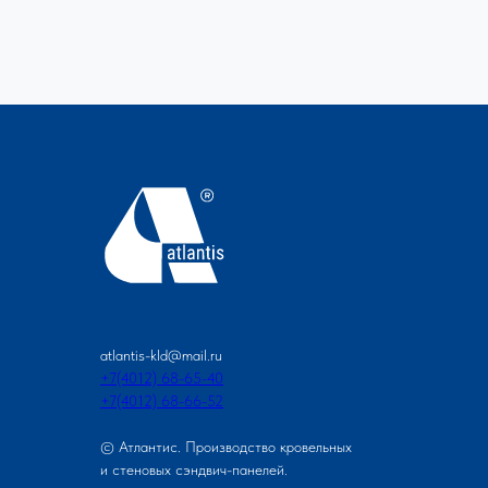
atlantis-kld@mail.ru
+7(4012) 68-65-40
+7(4012) 68-66-52
© Атлантис. Производство кровельных
и стеновых сэндвич-панелей.